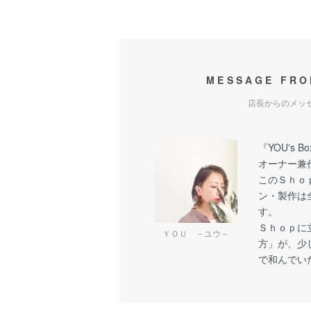
MESSAGE FRO
店長からのメッ
『YOU's 
オーナー兼
このＳｈｏ
ン・製作は
す。
Ｓｈｏｐに
ＹＯＵ －ユウ－
方」が、少
で和んでい