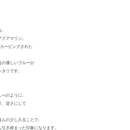
、
れ、
アクアマリン。
にカービングされた
。
はの優しいブルーが
ッタリです。
しべのように、
り、逆さにして
ほんの少し入ることで、
も引き締まった印象になります。